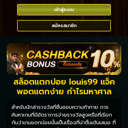
เข้าสู่ระบบ
สมัครสมาชิก
สล็อตแตกบ่อย louis99 แจ็ค
พอตแตกง่าย กำไรมหาศาล
สำหรับนักล่ารางวัลที่ชื่นชอบความท้าทาย การ
ค้นหาเกมที่มีอัตราการจ่ายรางวัลสูงหรือที่เรียก
กันว่าเกมแตกบ่อยนั้นเป็นเรื่องที่น่าตื่นเต้นเสมอ ที่